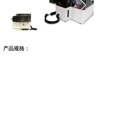
产品规格：
位置数量：
动态载入：
兼容性：
气体需求：
重量：
尺寸（宽x高x深）：
选项：
48
是的，无限样品数量
6150,6200，带DISC选项
是的，需要15 psi的压力
12公斤
10“X 9”X 18“
高速温度传感器