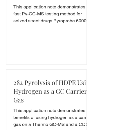
plus Multi-Step Pyrolysis
This application note demonstrates a
fast Py-GC-MS testing method for
seized street drugs Pyroprobe 6000
6150 Multi-step EGA- Evolved Gas...
282 Pyrolysis of HDPE Using
Hydrogen as a GC Carrier
Gas
This application note demonstrates the
benefits of using hydrogen as a carrier
gas on a Thermo GC-MS and a CDS