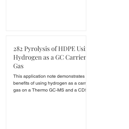
282 Pyrolysis of HDPE Using
Hydrogen as a GC Carrier
Gas
This application note demonstrates the
benefits of using hydrogen as a carrier
gas on a Thermo GC-MS and a CDS
Pyroprobe. 6000 6200 6150