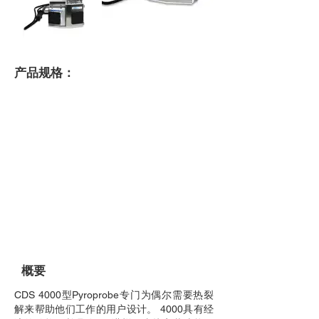
产品规格：
可编程时间：
0 - 999.9分钟
聚焦阱：
没有
温度范围：
高达1300°C
温度精度：
1℃
加热速率：
0.01°C / ms至20°C / ms
0.01℃/s至999.9℃/s
0.01℃/min至999.9℃/min
探头清洁：
是
探针干燥：
是
多温度步骤：
没有
接口类型：
低热容
接口温度：
最高可达350°C
接口加热速率：
1℃/ min至100℃/ min
GC连接：
进样口直接安装
重量：
尺寸（宽x高x深）：
25厘米x 44厘米x 46厘米
选配：
无
概要
CDS 4000型Pyroprobe专门为偶尔需要热裂
解来帮助他们工作的用户设计。 4000具有经