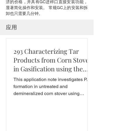
济的价格，并具有GC进样口直接安装功能，
显著简化操作和安装。 常规GC上的安装和拆
卸也只需要几分钟。
应用
293 Characterizing Tar
Products from Corn Stover
in Gasification using the
CDS 5200HPR
This application note investigates PAH
formation in untreated and
demineralized corn stover using
pyrolysis in air under elevated...