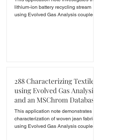
Multi-Step Pyrolysis
lithium-ion battery recycling stream
using Evolved Gas Analysis coupled
with Multi-Step Pyrolysis...
288 Characterizing Textiles
using Evolved Gas Analysis
and an MSChrom Database
This application note demonstrates
characterization of woven jean fabric
using Evolved Gas Analysis coupled
with Multi-Step Pyrolysis...