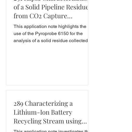
of a Solid Pipeline Residue
from CO2 Capture
Processes Using a
This application note highlights the
Pyroprobe
use of the Pyroprobe 6150 for the
analysis of a solid residue collected
from CO2 capture systems,...
289 Characterizing a
Lithium-Ion Battery
Recycling Stream using
Evolved Gas Analysis and
This application note investigates the