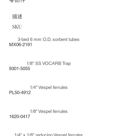
描述
SKU
3-bed 6 mm O.D. sorbent tubes
MX06-2191
1/8" SS VOCARB Trap
9301-5055
1/4" Vespel ferrules
PL50-4912
1/8" Vespel ferrules
1620-0417
1/4" x 1/8" reducing Vespel ferrules