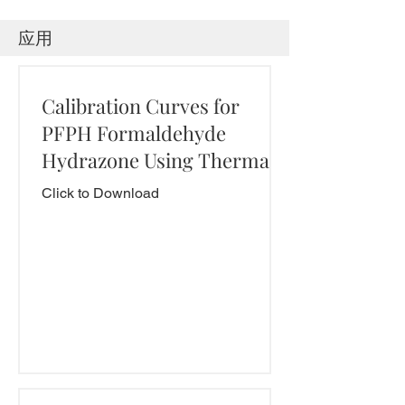
​应用
Calibration Curves for
PFPH Formaldehyde
Hydrazone Using Thermal
Desorption
Click to Download