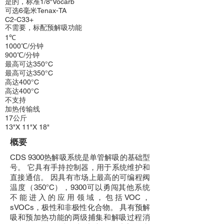
是的，标准1/8“Vocarb
可选6毫米Tenax-TA
C2-C33+
不需要，标配预解吸功能
1℃
1000℃/分钟
900℃/分钟
最高可达350°C
最高可达350°C
高达400°C
高达400°C
不支持
加热传输线
17公斤
13"X 11"X 18"
概要
CDS 9300热解吸系统是单管解吸的基础型
号。 它具有手持控制器，用于系统维护和
直接通信。 因具有市场上最高的可编程阀
温度（350°C），9300可以勇闯其他系统
不能进入的应用领域，包括VOC，
sVOCs，极性和非极性化合物。 具有预解
吸和预加热功能的两级捕集和解吸过程消